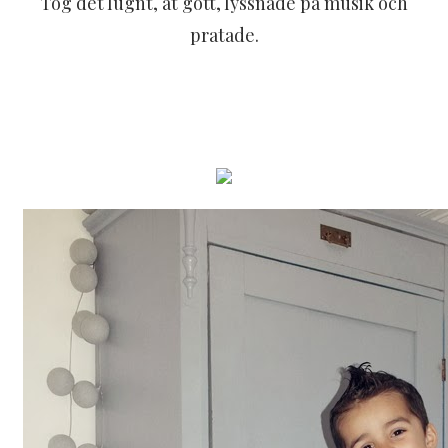
Tog det lugnt, åt gott, lyssnade på musik och
pratade.