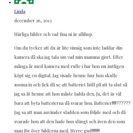
Linda
december 26, 2013
Härliga bilder och vad fina ni är allihop.
Om du tycker att du är lite vimsig som inte laddar din
kamera då ska jag tala om vad min mamma gjort. Efter
många år med kamera med rulle i har hon nu äntligen
köpt sig en digital. Jag visade henne hur hon skulle
zooma in och fick då se att batteriet höll på att ta slut så
jag sa åt henne att hon måste ladda den. Ja, det är väl
bara att byta batterierna då svarar hon. Batterier!!!!!??????
Jag sa att man använder sladden som följde med och då
svarade hon att den hade hon slängt och även den som
man för över bilderna med. Herre gud!!!!!!!!!