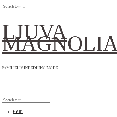
LJUVA
MAGNOLI
FAMILJELIV INREDNING MODE
Hem