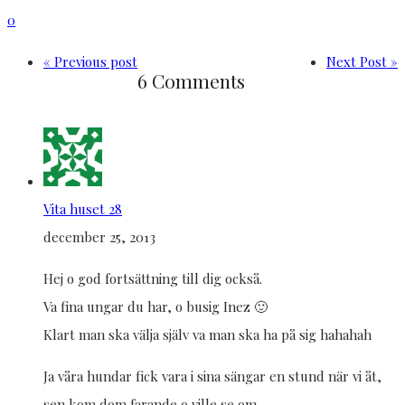
0
« Previous post
Next Post »
6 Comments
Vita huset 28
december 25, 2013
Hej o god fortsättning till dig också.
Va fina ungar du har, o busig Inez 🙂
Klart man ska välja själv va man ska ha på sig hahahah
Ja våra hundar fick vara i sina sängar en stund när vi åt,
sen kom dom farande o ville se om