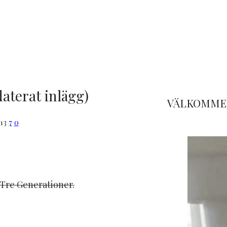
aterat inlägg)
VÄLKOMMEN
13
7
0
 Tre Generationer.