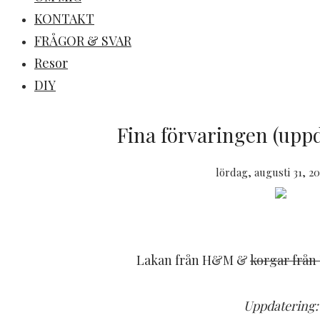
KONTAKT
FRÅGOR & SVAR
Resor
DIY
Fina förvaringen (uppd
lördag, augusti 31, 20
Lakan från H&M &
korgar från
Uppdatering: