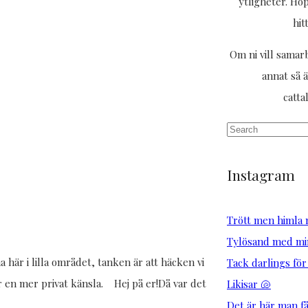
ytligheter. Ho
hit
Om ni vill samarb
annat så ä
catt
Instagram
Trött men himla n
Tylösand med min
här i lilla området, tanken är att häcken vi
Tack darlings för
r en mer privat känsla. Hej på er!Då var det
Likisar 🐚
Det är här man får 