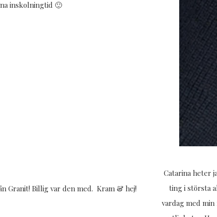
nna inskolningtid 🙂
Catarina heter 
ting i största 
rån Granit! Billig var den med. Kram & hej!
vardag med min f