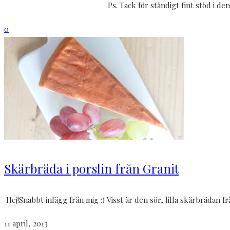
Ps. Tack för ständigt fint stöd i de
0
Skärbräda i porslin från Granit
Hej!Snabbt inlägg från mig :) Visst är den sör, lilla skärbrädan f
11 april, 2013