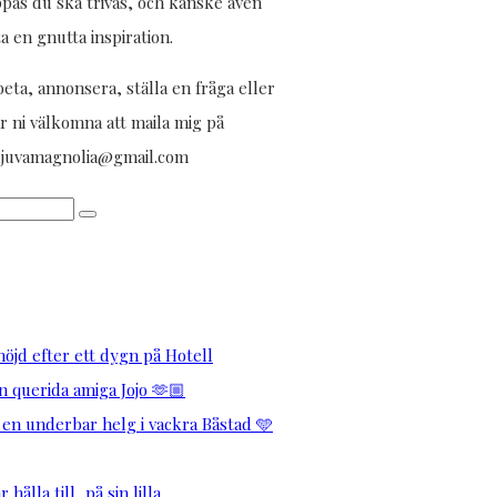
ppas du ska trivas, och kanske även
ta en gnutta inspiration.
eta, annonsera, ställa en fråga eller
r ni välkomna att maila mig på
aljuvamagnolia@gmail.com
öjd efter ett dygn på Hotell
 querida amiga Jojo 🫶🏼
 en underbar helg i vackra Båstad 🩵
hålla till, på sin lilla