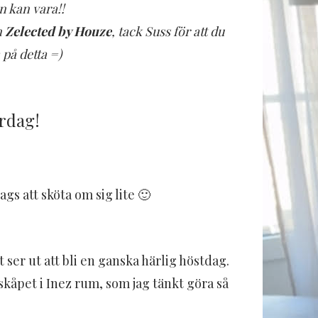
n kan vara!!
n
Zelected by Houze
, tack Suss för att du
på detta =)
rdag!
gs att sköta om sig lite 🙂
ser ut att bli en ganska härlig höstdag.
skåpet i Inez rum, som jag tänkt göra så