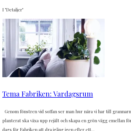
I "Detaljer"
Tema Fabriken: Vardagsrum
Genom fönstren vid soffan ser man hur nära vi har till grannarna 
planterat ska växa upp rejält och skapa en grön vägg emellan fö
dags för Fabriken att dra igång igen efter ett…