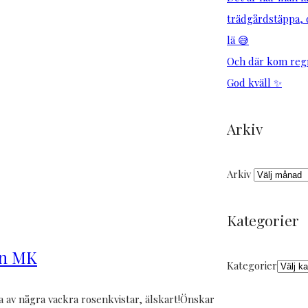
trädgårdstäppa, d
lä 😅
Och där kom regn
God kväll ✨
Arkiv
Arkiv
Kategorier
ån MK
Kategorier
 av några vackra rosenkvistar, älskart!Önskar