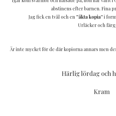
Igår kom svärmor och hälsade på, hon har varit i 
abstinens efter barnen. Fina pr
Jag fick en tvål och en ”
äkta kopia”
i form
Urläcker och färg
Är inte mycket för de där kopiorna annars men den
Härlig lördag och h
Kram