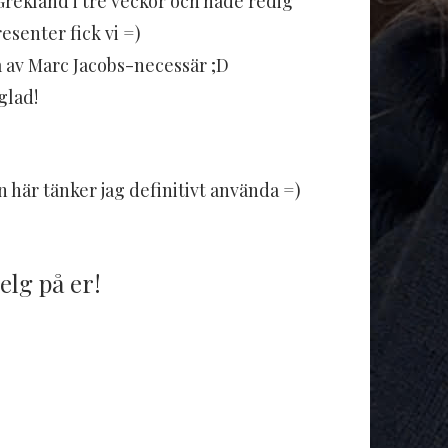
Grekland i tre veckor och hade redig
esenter fick vi =)
 av Marc Jacobs-necessär ;D
glad!
 här tänker jag definitivt använda =)
elg på er!