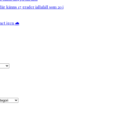
är känns 17 grader iallafall som 20 i
et igen 🌧️