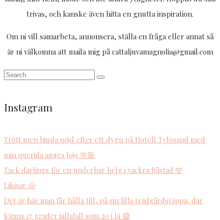
trivas, och kanske även hitta en gnutta inspiration.
Om ni vill samarbeta, annonsera, ställa en fråga eller annat så
är ni välkomna att maila mig på cattaljuvamagnolia@gmail.com
Instagram
Trött men himla nöjd efter ett dygn på Hotell Tylösand med
min querida amiga Jojo 🫶🏼
Tack darlings för en underbar helg i vackra Båstad 🩵
Likisar 🐚
Det är här man får hålla till, på sin lilla trädgårdstäppa, där
känns 17 grader iallafall som 20 i lä 😅