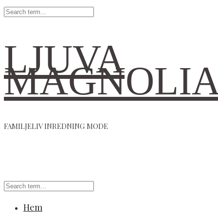
LJUVA
MAGNOLI
FAMILJELIV INREDNING MODE
Hem