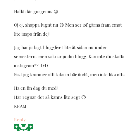
Hallå där gorgeous 😉
Oj oj, shoppa lugnt nu 😉 Men ser iof gärna fram emot
lite inspo från dej!
Jag har ju lagt blogglivet lite åt sidan nu under
semestern.. men saknar ju din blogg. Kan inte du skaffa
instagram?? :D:D
Fast jag kommer allt kika in här ändå, men inte lika ofta..
Ha en fin dag du med!
Här regnar det så känns lite segt 🙁
KRAM
Reply