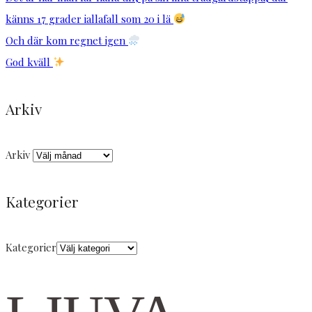
känns 17 grader iallafall som 20 i lä
Och där kom regnet igen
God kväll
Arkiv
Arkiv
Kategorier
Kategorier