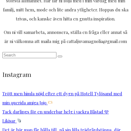
största allmänhet. Här får ni följa med i min vardag med min
familj, mitt hem, mode och lite andra ytligheter. Hoppas du ska
trivas, och kanske även hitta en gnutta inspiration.
Om ni vill samarbeta, annonsera, ställa en fråga eller annat så
är ni välkomna att maila mig på cattaljuvamagnolia@gmail.com
Instagram
Trött men himla nöjd efter ett dygn på Hotell Tylösand med
min querida amiga Jojo
Tack darlings för en underbar helg i vackra Båstad 🩵
Likisar
Det är här man får hålla till, på sin lilla trädgårdstäppa, där