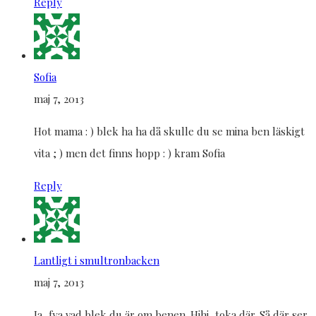
Reply
Sofia
maj 7, 2013
Hot mama : ) blek ha ha då skulle du se mina ben läskigt
vita ; ) men det finns hopp : ) kram Sofia
Reply
Lantligt i smultronbacken
maj 7, 2013
Ja, fya vad blek du är om benen. Hihi, toka där. Så där ser