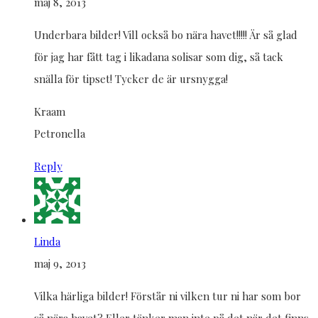
maj 8, 2013
Underbara bilder! Vill också bo nära havet!!!!! Är så glad
för jag har fått tag i likadana solisar som dig, så tack
snälla för tipset! Tycker de är ursnygga!
Kraam
Petronella
Reply
Linda
maj 9, 2013
Vilka härliga bilder! Förstår ni vilken tur ni har som bor
så nära havet? Eller tänker man inte på det när det finns