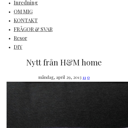
Inredning
OM MIG
KONTAKT
FRÅGOR & SVAR
Resor
DIY
Nytt från H&M home
måndag, april 29, 2013
11
0