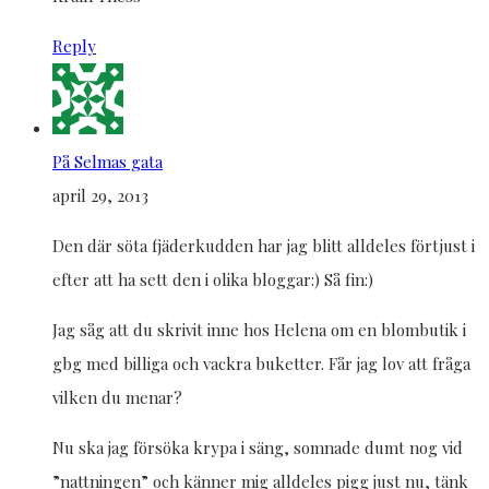
Reply
På Selmas gata
april 29, 2013
Den där söta fjäderkudden har jag blitt alldeles förtjust i
efter att ha sett den i olika bloggar:) Så fin:)
Jag såg att du skrivit inne hos Helena om en blombutik i
gbg med billiga och vackra buketter. Får jag lov att fråga
vilken du menar?
Nu ska jag försöka krypa i säng, somnade dumt nog vid
”nattningen” och känner mig alldeles pigg just nu, tänk