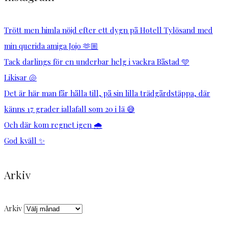
Trött men himla nöjd efter ett dygn på Hotell Tylösand med
min querida amiga Jojo 🫶🏼
Tack darlings för en underbar helg i vackra Båstad 🩵
Likisar 🐚
Det är här man får hålla till, på sin lilla trädgårdstäppa, där
känns 17 grader iallafall som 20 i lä 😅
Och där kom regnet igen 🌧️
God kväll ✨
Arkiv
Arkiv