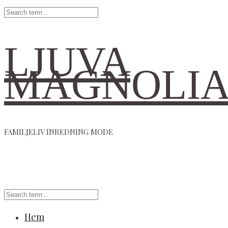
LJUVA
MAGNOLI
FAMILJELIV INREDNING MODE
Hem