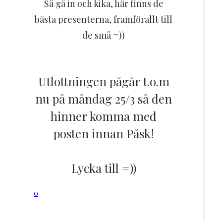
Så gå in och kika, här finns de
bästa presenterna, framförallt till
de små =))
Utlottningen pågår t.o.m
nu på måndag 25/3 så den
hinner komma med
posten innan Påsk!
Lycka till =))
0