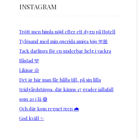
INSTAGRAM
Trött men himla nöjd efter ett dygn på Hotell
Tylösand med min querida amiga Jojo 🫶🏼
Tack darlings för en underbar helg i vackra
Båstad 🩵
Likisar 🐚
Det är här man får hålla till, på sin lilla
trädgårdstäppa, där känns 17 grader iallafall
som 20 i lä 😅
Och där kom regnet igen 🌧️
God kväll ✨