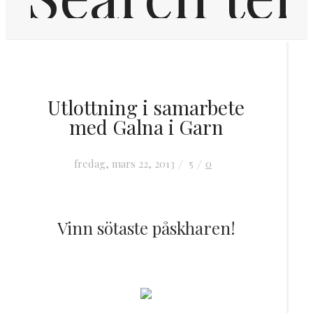
Hem
Utlottning i samarbete
Inredning
med Galna i Garn
OM MIG
fredag, mars 22, 2013
5
0
KONTAKT
Vinn sötaste påskharen!
FRÅGOR & SVAR