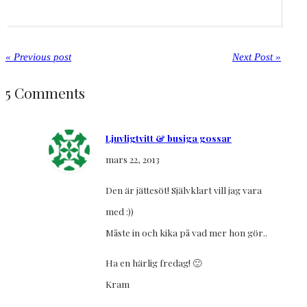
« Previous post
Next Post »
5 Comments
Ljuvligtvitt & busiga gossar
mars 22, 2013
Den är jättesöt! Självklart vill jag vara
med :))
Måste in och kika på vad mer hon gör..
Ha en härlig fredag! 🙂
Kram