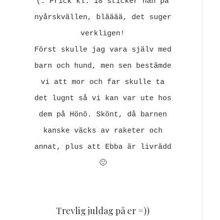
(. Prick kl. 18 sticker han på
nyårskvällen, blääää, det suger
verkligen!
Först skulle jag vara själv med
barn och hund, men sen bestämde
vi att mor och far skulle ta
det lugnt så vi kan var ute hos
dem på Hönö. Skönt, då barnen
kanske väcks av raketer och
annat, plus att Ebba är livrädd
🙁
Trevlig juldag på er =))