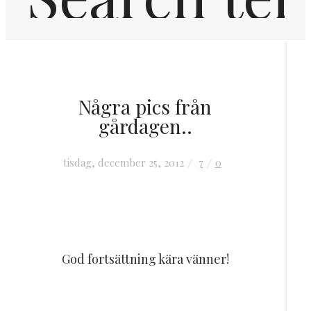
Hem
Några pics från
Inredning
gårdagen..
OM MIG
tisdag, december 25, 2012
7
0
KONTAKT
God fortsättning kära vänner!
FRÅGOR & SVAR