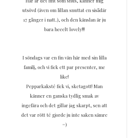
Resor
Här är det fint som snus, känner mig
utsövd (även om lillan snuttat en sisådär
17 gånger i natt..), och den känslan är ju
DIY
bara heeelt lovely!!!
I söndags var en fin vän här med sin lilla
familj, och vi fick ett par presenter, me
like!
Pepparkaksté fick vi, sketagott! Man
känner en ganska tydlig smak av
ingefära och det gillar jag skarpt, sen att
det var rött té gjorde ju inte saken sämre
=)