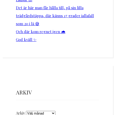
Det är här man får hålla till, på sin lilla
trädgårdstäppa, där känns 17 grader iallafall
som 20 i lä 😅
Och där kom regnet igen 🌧️
God kväll ✨
ARKIV
Arkiv