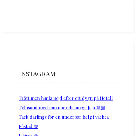
INSTAGRAM
Trött men himla nöjd efter ett dygn på Hotell
Tylösand med min querida amiga Jojo 🫶🏼
Tack darlings för en underbar helg i vackra
Båstad 🩵
Likisar 🐚