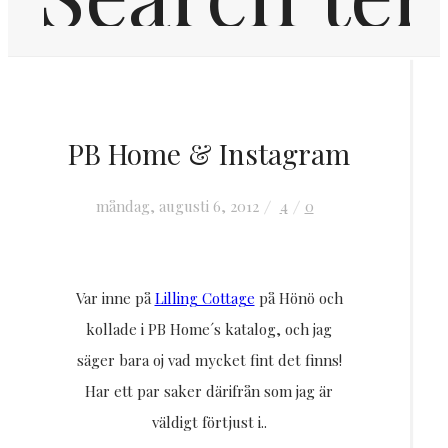
Hem
PB Home & Instagram
Inredning
måndag, augusti 6, 2012
4
0
OM MIG
Var inne på
Lilling Cottage
på Hönö och
KONTAKT
kollade i PB Home´s katalog, och jag
säger bara oj vad mycket fint det finns!
FRÅGOR & SVAR
Har ett par saker därifrån som jag är
väldigt förtjust i..