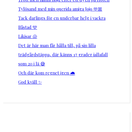
Tylösand med min querida amiga Jojo 🫶🏼
Tack darlings för en underbar helg i vackra
Båstad 🩵
Likisar 🐚
Det är här man får hålla till, på sin lilla
trädgårdstäppa, där känns 17 grader iallafall
som 20 i lä 😅
Och där kom regnet igen 🌧️
God kväll ✨