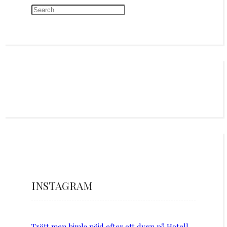
INSTAGRAM
Trött men himla nöjd efter ett dygn på Hotell