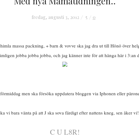
Med nya Mamatidningen..
fredag, augusti 3, 2012
5
0
 himla massa packning, + barn & vovve ska jag dra ut till Hönö över hel
ämligen jobba jobba jobba, och jag känner inte för att hänga här i 3:an d
g förmiddag men ska försöka uppdatera bloggen via Iphonen eller pärone
ka vi bara vänta på att J ska sova färdigt efter nattens kneg, sen åker vi!
C U L8R!