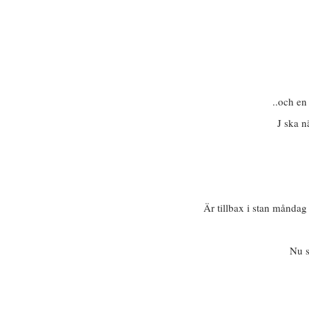
..och en
J ska n
Är tillbax i stan månda
Nu s