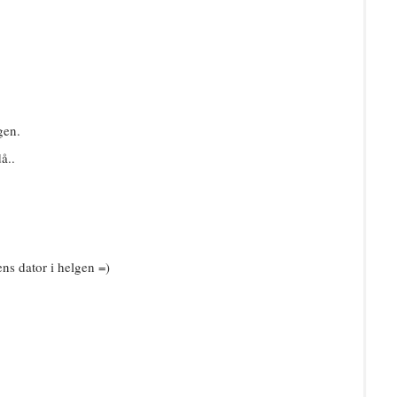
gen.
å..
ns dator i helgen =)