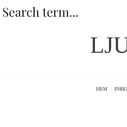
LJ
HEM
INRE