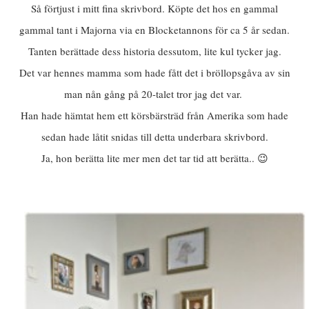
OM MIG
Så förtjust i mitt fina skrivbord. Köpte det hos en gammal
gammal tant i Majorna via en Blocketannons för ca 5 år sedan.
KONTAKT
Tanten berättade dess historia dessutom, lite kul tycker jag.
Det var hennes mamma som hade fått det i bröllopsgåva av sin
man nån gång på 20-talet tror jag det var.
FRÅGOR & SVAR
Han hade hämtat hem ett körsbärsträd från Amerika som hade
sedan hade låtit snidas till detta underbara skrivbord.
Resor
Ja, hon berätta lite mer men det tar tid att berätta.. 😉
DIY