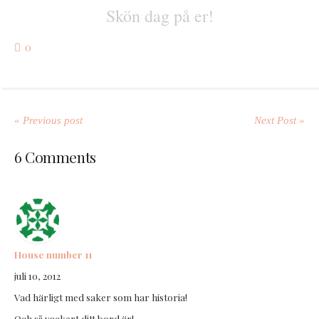
Skön dag på er!
0
« Previous post
Next Post »
6 Comments
House number 11
juli 10, 2012
Vad härligt med saker som har historia!
Och så vackert ditt bord är!