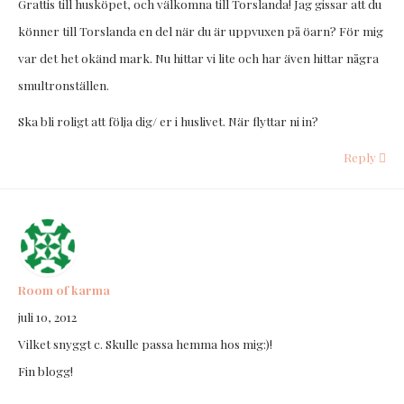
Grattis till husköpet, och välkomna till Torslanda! Jag gissar att du
könner till Torslanda en del när du är uppvuxen på öarn? För mig
var det het okänd mark. Nu hittar vi lite och har även hittar några
smultronställen.
Ska bli roligt att följa dig/ er i huslivet. När flyttar ni in?
Reply
Room of karma
juli 10, 2012
Vilket snyggt c. Skulle passa hemma hos mig:)!
Fin blogg!