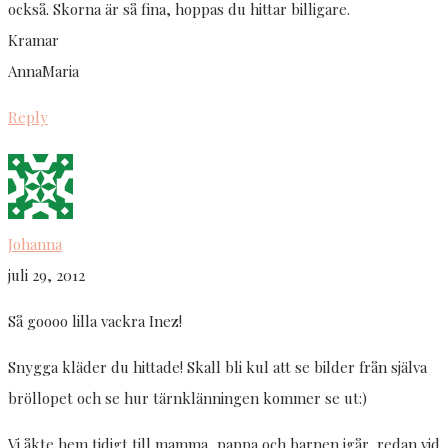
också. Skorna är så fina, hoppas du hittar billigare.
Kramar
AnnaMaria
Reply
Johanna
juli 29, 2012
Så goooo lilla vackra Inez!
Snygga kläder du hittade! Skall bli kul att se bilder från själva
bröllopet och se hur tärnklänningen kommer se ut:)
Vi åkte hem tidigt till mamma, pappa och barnen igår, redan vid