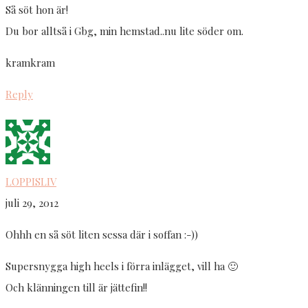
Så söt hon är!
Du bor alltså i Gbg, min hemstad..nu lite söder om.
kramkram
Reply
LOPPISLIV
juli 29, 2012
Ohhh en så söt liten sessa där i soffan :-))
Supersnygga high heels i förra inlägget, vill ha 🙂
Och klänningen till är jättefin!!