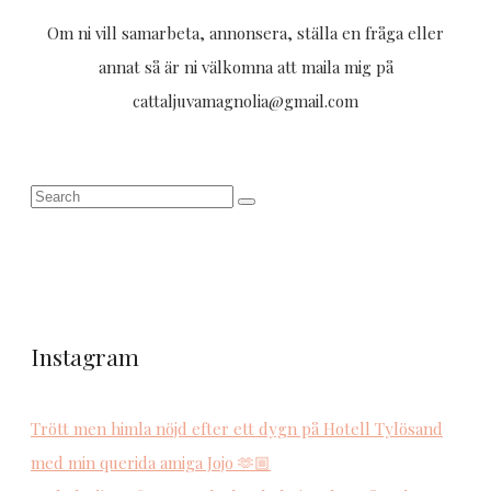
Om ni vill samarbeta, annonsera, ställa en fråga eller
annat så är ni välkomna att maila mig på
cattaljuvamagnolia@gmail.com
Instagram
Trött men himla nöjd efter ett dygn på Hotell Tylösand
med min querida amiga Jojo 🫶🏼