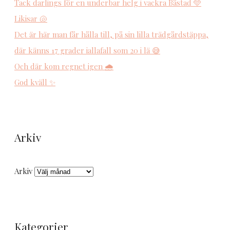
Tack darlings för en underbar helg i vackra Båstad 🩵
Likisar 🐚
Det är här man får hålla till, på sin lilla trädgårdstäppa,
där känns 17 grader iallafall som 20 i lä 😅
Och där kom regnet igen 🌧️
God kväll ✨
Arkiv
Arkiv
Kategorier