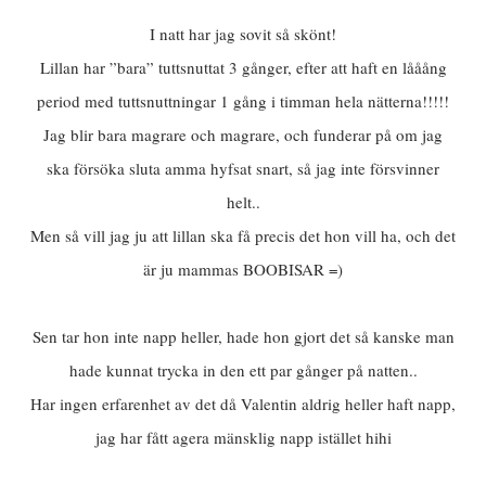
I natt har jag sovit så skönt!
Lillan har ”bara” tuttsnuttat 3 gånger, efter att haft en lååång
period med tuttsnuttningar 1 gång i timman hela nätterna!!!!!
Jag blir bara magrare och magrare, och funderar på om jag
ska försöka sluta amma hyfsat snart, så jag inte försvinner
helt..
Men så vill jag ju att lillan ska få precis det hon vill ha, och det
är ju mammas BOOBISAR =)
Sen tar hon inte napp heller, hade hon gjort det så kanske man
hade kunnat trycka in den ett par gånger på natten..
Har ingen erfarenhet av det då Valentin aldrig heller haft napp,
jag har fått agera mänsklig napp istället hihi