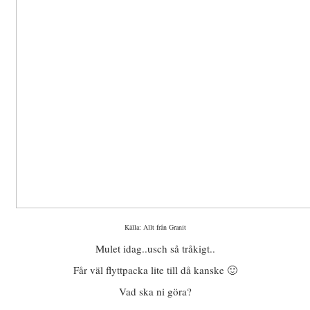
Källa: Allt från Granit
Mulet idag..usch så tråkigt..
Får väl flyttpacka lite till då kanske 🙂
Vad ska ni göra?