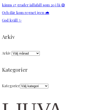
känns 17 grader iallafall som 20 i lä 😅
Och där kom regnet igen 🌧️
God kväll ✨
Arkiv
Arkiv
Kategorier
Kategorier
LJUVA