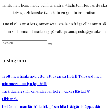
familj, mitt hem, mode och lite andra ytligheter. Hoppas du ska
trivas, och kanske även hitta en gnutta inspiration.
Om ni vill samarbeta, annonsera, ställa en fråga eller annat så
är ni välkomna att maila mig på cattaljuvamagnolia@gmail.com
Instagram
Trött men himla nöjd efter ett dygn på Hotell Tylösand med
min querida amiga Jojo 🫶🏼
Tack darlings för en underbar helg i vackra Båstad 🩵
Likisar 🐚
Det är här man får hålla till, på sin lilla trädgårdstäppa, där