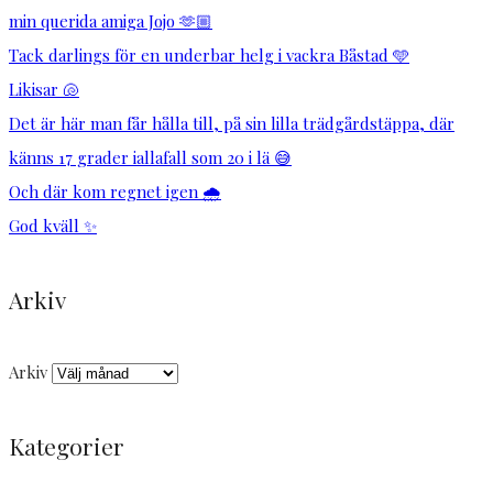
min querida amiga Jojo 🫶🏼
Tack darlings för en underbar helg i vackra Båstad 🩵
Likisar 🐚
Det är här man får hålla till, på sin lilla trädgårdstäppa, där
känns 17 grader iallafall som 20 i lä 😅
Och där kom regnet igen 🌧️
God kväll ✨
Arkiv
Arkiv
Kategorier