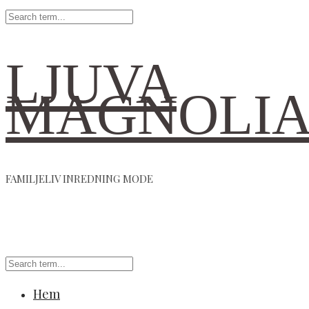
LJUVA
MAGNOLI
FAMILJELIV INREDNING MODE
Hem