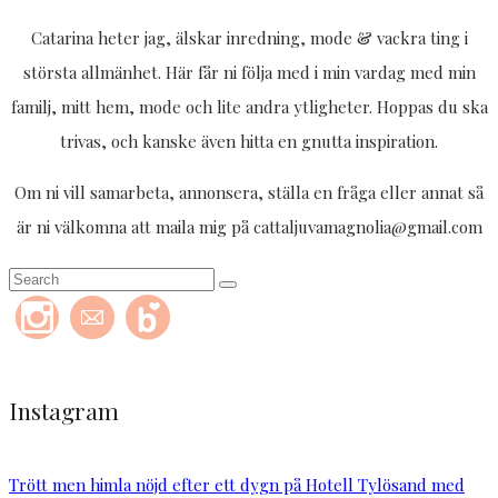
Catarina heter jag, älskar inredning, mode & vackra ting i
största allmänhet. Här får ni följa med i min vardag med min
familj, mitt hem, mode och lite andra ytligheter. Hoppas du ska
trivas, och kanske även hitta en gnutta inspiration.
Om ni vill samarbeta, annonsera, ställa en fråga eller annat så
är ni välkomna att maila mig på cattaljuvamagnolia@gmail.com
Instagram
Trött men himla nöjd efter ett dygn på Hotell Tylösand med