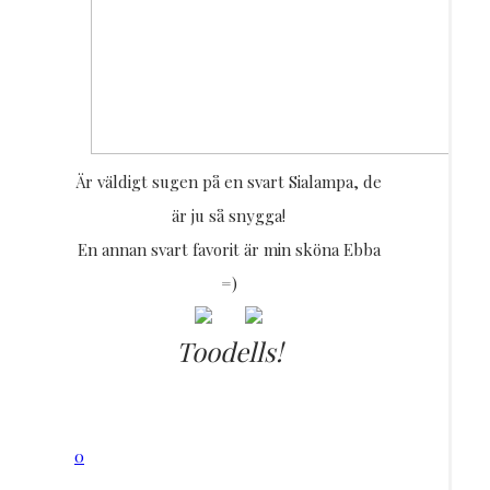
Är väldigt sugen på en svart Sialampa, de
är ju så snygga!
En annan svart favorit är min sköna Ebba
=)
Toodells!
0