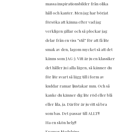
massa inspirationsbilder från olika
håll och kanter. Men jag har börjat
försöka att känna efter vad jag
verkligen gillar och så plockar jag
delar från en viss ”stil” för att få lite
smak av den, lagom mycket så att det
känns som JAG :). Vitt är ju en klassiker
det håller ju i alla lägen, så känner du
för lite svart så lägg till i form av
kuddar ramar ljustakar mm. Och så
kanke du känner dig lite röd eller blå
eller lila, ja. Därför är ju vitt så bra
som bas. Det passar till ALLT!!
Ha en skön helg!!
Kramar Madeleine