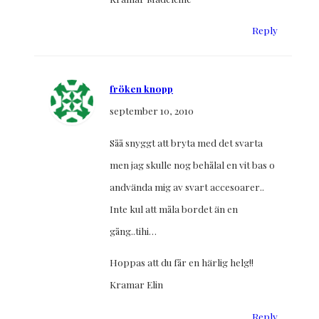
Reply
fröken knopp
september 10, 2010
Såå snyggt att bryta med det svarta
men jag skulle nog behålal en vit bas o
andvända mig av svart accesoarer..
Inte kul att måla bordet än en
gång..tihi…
Hoppas att du får en härlig helg!!
Kramar Elin
Reply