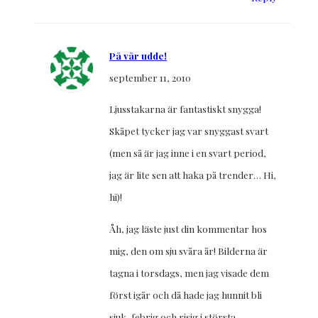
På vår udde!
september 11, 2010
Ljusstakarna är fantastiskt snygga!
Skåpet tycker jag var snyggast svart
(men så är jag inne i en svart period,
jag är lite sen att haka på trender… Hi,
hi)!
Åh, jag läste just din kommentar hos
mig, den om sju svåra år! Bilderna är
tagna i torsdags, men jag visade dem
först igår och då hade jag hunnit bli
sjuk, febrig och risig i största