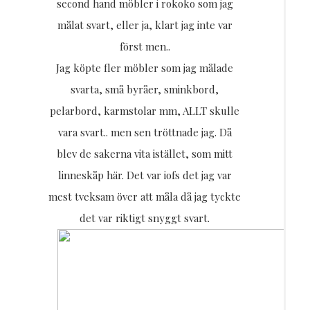
Resor
second hand möbler i rokoko som jag
målat svart, eller ja, klart jag inte var
först men..
DIY
Jag köpte fler möbler som jag målade
svarta, små byråer, sminkbord,
pelarbord, karmstolar mm, ALLT skulle
vara svart.. men sen tröttnade jag. Då
blev de sakerna vita istället, som mitt
linneskåp här. Det var iofs det jag var
mest tveksam över att måla då jag tyckte
det var riktigt snyggt svart.