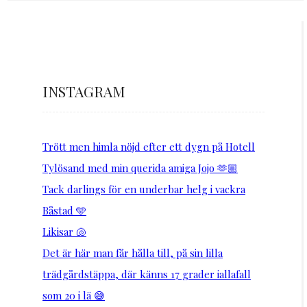
INSTAGRAM
Trött men himla nöjd efter ett dygn på Hotell
Tylösand med min querida amiga Jojo 🫶🏼
Tack darlings för en underbar helg i vackra
Båstad 🩵
Likisar 🐚
Det är här man får hålla till, på sin lilla
trädgårdstäppa, där känns 17 grader iallafall
som 20 i lä 😅