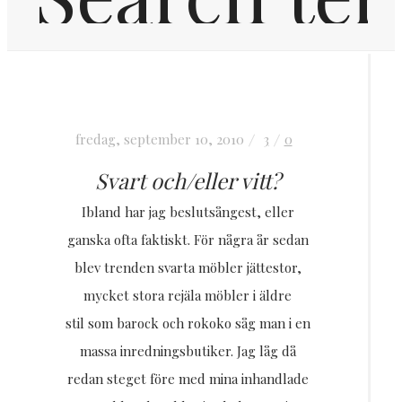
Hem
fredag, september 10, 2010
3
0
Inredning
Svart och/eller vitt?
OM MIG
Ibland har jag beslutsångest, eller
ganska ofta faktiskt. För några år sedan
blev trenden svarta möbler jättestor,
KONTAKT
mycket stora rejäla möbler i äldre
stil som barock och rokoko såg man i en
FRÅGOR & SVAR
massa inredningsbutiker. Jag låg då
redan steget före med mina inhandlade