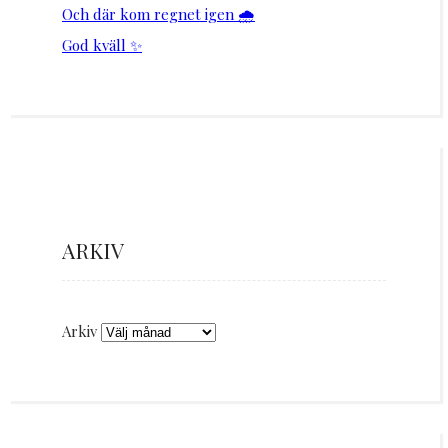
Och där kom regnet igen 🌧️
God kväll ✨
ARKIV
Arkiv