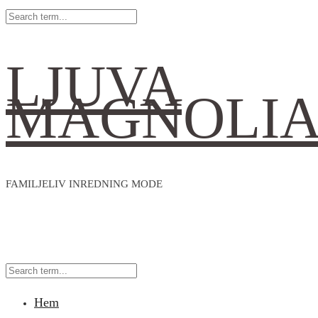
LJUVA
MAGNOLI
FAMILJELIV INREDNING MODE
Hem