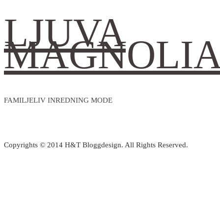
Hotell
Båstad
sin
LJUVA
Tylösand
🩵
lilla
MAGNOLI
med
trädgårdstäppa,
min
där
querida
känns
amiga
17
Jojo
grader
FAMILJELIV INREDNING MODE
🫶
iallafall
🏼
som
20
Copyrights © 2014 H&T Bloggdesign. All Rights Reserved.
i
lä
😅