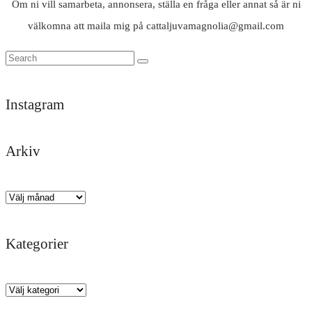
Om ni vill samarbeta, annonsera, ställa en fråga eller annat så är ni
välkomna att maila mig på cattaljuvamagnolia@gmail.com
Instagram
Arkiv
Trött
Tack
Likisar
Det
Och
God
men
darlings
🐚
är
där
kväll
himla
för
här
kom
✨
Arkiv
nöjd
en
man
regnet
efter
underbar
får
igen
Kategorier
ett
helg
hålla
🌧️
dygn
i
till,
Kategorier
på
vackra
på