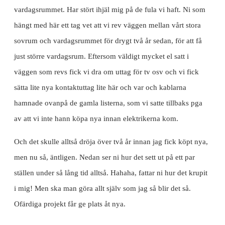
vardagsrummet. Har stört ihjäl mig på de fula vi haft. Ni som
hängt med här ett tag vet att vi rev väggen mellan vårt stora
sovrum och vardagsrummet för drygt två år sedan, för att få
just större vardagsrum. Eftersom väldigt mycket el satt i
väggen som revs fick vi dra om uttag för tv osv och vi fick
sätta lite nya kontaktuttag lite här och var och kablarna
hamnade ovanpå de gamla listerna, som vi satte tillbaks pga
av att vi inte hann köpa nya innan elektrikerna kom.
Och det skulle alltså dröja över två år innan jag fick köpt nya,
men nu så, äntligen. Nedan ser ni hur det sett ut på ett par
ställen under så lång tid alltså. Hahaha, fattar ni hur det krupit
i mig! Men ska man göra allt själv som jag så blir det så.
Ofärdiga projekt får ge plats åt nya.