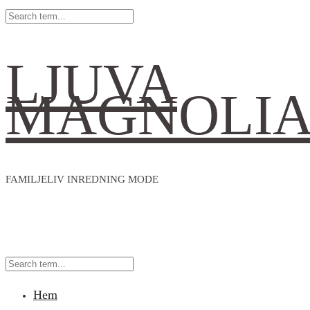
LJUVA
MAGNOLI
FAMILJELIV INREDNING MODE
Hem