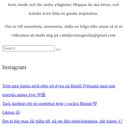
hem, mode och lite andra ytligheter. Hoppas du ska trivas, och
kanske även hitta en gnutta inspiration.
Om ni vill samarbeta, annonsera, ställa en fråga eller annat så är ni
välkomna att maila mig på cattaljuvamagnolia@gmail.com
Instagram
Trött men himla nöjd efter ett dygn på Hotell Tylösand med min
querida amiga Jojo 🫶🏼
Tack darlings för en underbar helg i vackra Båstad 🩵
Likisar 🐚
Det är här man får hålla till, på sin lilla trädgårdstäppa, där känns 17