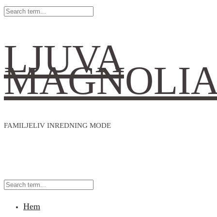
LJUVA
MAGNOLI
FAMILJELIV INREDNING MODE
Hem