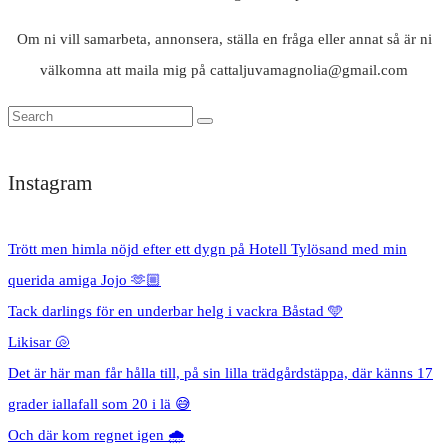
Om ni vill samarbeta, annonsera, ställa en fråga eller annat så är ni
välkomna att maila mig på cattaljuvamagnolia@gmail.com
Instagram
Trött men himla nöjd efter ett dygn på Hotell Tylösand med min
querida amiga Jojo 🫶🏼
Tack darlings för en underbar helg i vackra Båstad 🩵
Likisar 🐚
Det är här man får hålla till, på sin lilla trädgårdstäppa, där känns 17
grader iallafall som 20 i lä 😅
Och där kom regnet igen 🌧️