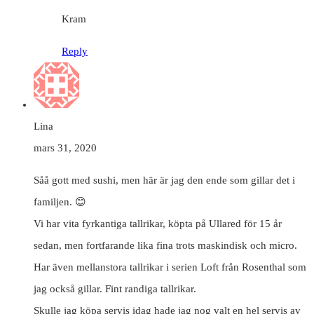
Kram
Reply
Lina
mars 31, 2020
Såå gott med sushi, men här är jag den ende som gillar det i
familjen. 😊
Vi har vita fyrkantiga tallrikar, köpta på Ullared för 15 år
sedan, men fortfarande lika fina trots maskindisk och micro.
Har även mellanstora tallrikar i serien Loft från Rosenthal som
jag också gillar. Fint randiga tallrikar.
Skulle jag köpa servis idag hade jag nog valt en hel servis av