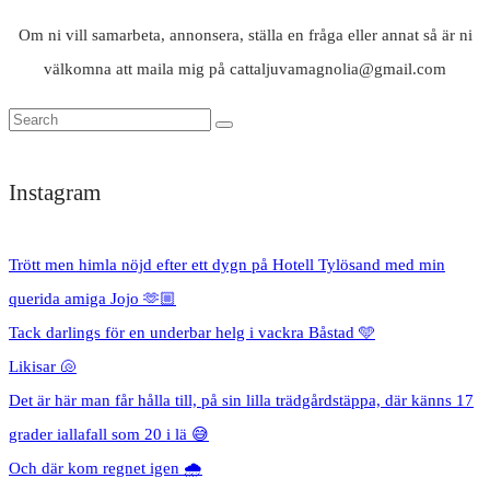
Om ni vill samarbeta, annonsera, ställa en fråga eller annat så är ni
välkomna att maila mig på cattaljuvamagnolia@gmail.com
Instagram
Trött men himla nöjd efter ett dygn på Hotell Tylösand med min
querida amiga Jojo 🫶🏼
Tack darlings för en underbar helg i vackra Båstad 🩵
Likisar 🐚
Det är här man får hålla till, på sin lilla trädgårdstäppa, där känns 17
grader iallafall som 20 i lä 😅
Och där kom regnet igen 🌧️