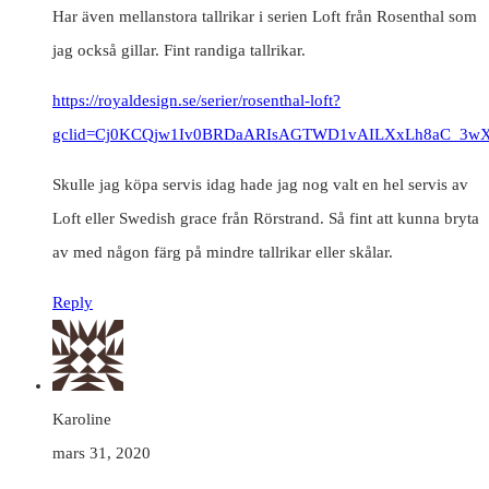
Har även mellanstora tallrikar i serien Loft från Rosenthal som
jag också gillar. Fint randiga tallrikar.
https://royaldesign.se/serier/rosenthal-loft?
gclid=Cj0KCQjw1Iv0BRDaARIsAGTWD1vAILXxLh8aC
Skulle jag köpa servis idag hade jag nog valt en hel servis av
Loft eller Swedish grace från Rörstrand. Så fint att kunna bryta
av med någon färg på mindre tallrikar eller skålar.
Reply
Karoline
mars 31, 2020