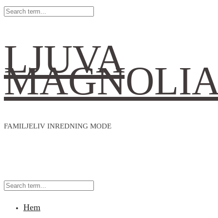
LJUVA
MAGNOLI
FAMILJELIV INREDNING MODE
Hem