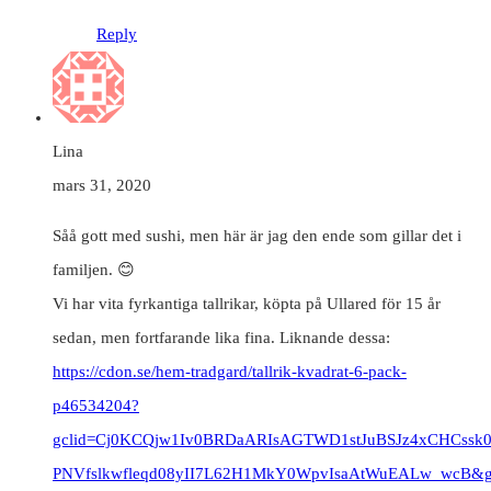
Reply
Lina
mars 31, 2020
Såå gott med sushi, men här är jag den ende som gillar det i
familjen. 😊
Vi har vita fyrkantiga tallrikar, köpta på Ullared för 15 år
sedan, men fortfarande lika fina. Liknande dessa:
https://cdon.se/hem-tradgard/tallrik-kvadrat-6-pack-
p46534204?
gclid=Cj0KCQjw1Iv0BRDaARIsAGTWD1stJuBSJz4xCHCssk0
PNVfslkwfleqd08yII7L62H1MkY0WpvIsaAtWuEALw_wcB&gc