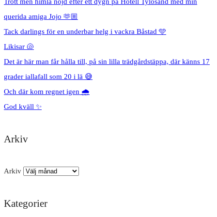
Trött men himla nöjd efter ett dygn på Hotell Tylösand med min
querida amiga Jojo 🫶🏼
Tack darlings för en underbar helg i vackra Båstad 🩵
Likisar 🐚
Det är här man får hålla till, på sin lilla trädgårdstäppa, där känns 17
grader iallafall som 20 i lä 😅
Och där kom regnet igen 🌧️
God kväll ✨
Arkiv
Arkiv
Kategorier