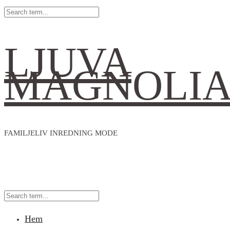
LJUVA
MAGNOLI
FAMILJELIV INREDNING MODE
Hem