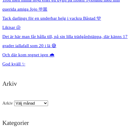
querida amiga Jojo 🫶🏼
Tack darlings för en underbar helg i vackra Båstad 🩵
Likisar 🐚
Det är här man får hålla till, på sin lilla trädgårdstäppa, där känns 17
grader iallafall som 20 i lä 😅
Och där kom regnet igen 🌧️
God kväll ✨
Arkiv
Arkiv
Kategorier