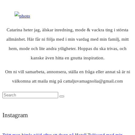
Catarina heter jag, älskar inredning, mode & vackra ting i största
allmänhet. Här får ni följa med i min vardag med min familj, mitt
hem, mode och lite andra ytligheter. Hoppas du ska trivas, och
kanske även hitta en gnutta inspiration.
Om ni vill samarbeta, annonsera, ställa en fråga eller annat så är ni
välkomna att maila mig på cattaljuvamagnolia@gmail.com
Instagram
Trött men himla nöjd efter ett dygn på Hotell Tylösand med min