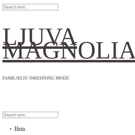
LJUVA
MAGNOLI
FAMILJELIV INREDNING MODE
Hem