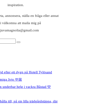
inspiration.
a, annonsera, ställa en fråga eller annat
ni välkomna att maila mig på
aljuvamagnolia@gmail.com
jd efter ett dygn på Hotell Tylösand
miga Jojo 🫶🏼
en underbar helg i vackra Båstad 🩵
ålla till, på sin lilla trädgårdstäppa, där