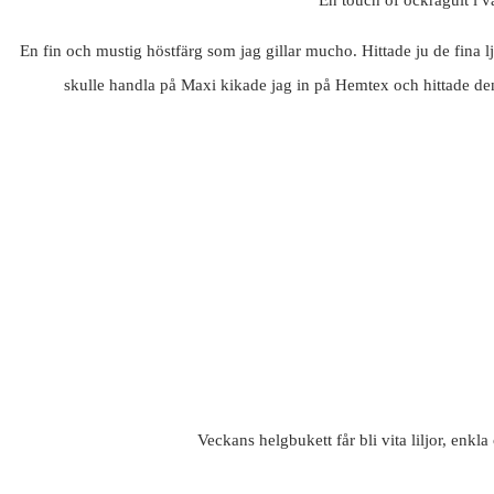
En touch of ockragult i v
En fin och mustig höstfärg som jag gillar mucho. Hittade ju de fina
skulle handla på Maxi kikade jag in på Hemtex och hittade den
Veckans helgbukett får bli vita liljor, en