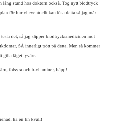
en lång stund hos doktorn också. Tog nytt blodtryck
plan för hur vi eventuellt kan lösa detta så jag mår
 testa det, så jag slipper blodtrycksmedicinen mot
ukdomar, SÅ innerligt trött på detta. Men så kommer
t gilla läget tyvärr.
järn, folsyra och b-vitaminer, häpp!
enad, ha en fin kväll!