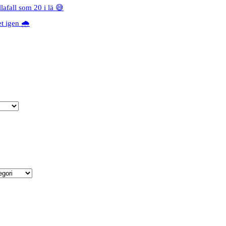
lafall som 20 i lä 😅
 igen 🌧️