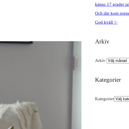
känns 17 grader ial
Och där kom regnet
God kväll ✨
Arkiv
Arkiv
Kategorier
Kategorier