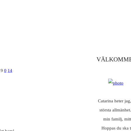
VÄLKOMME
19
0
14
Catarina heter jag
största allmänhet
min familj, mit
Hoppas du ska t