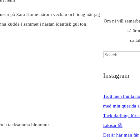
årt hem!
 ljusen på Zara Home härom veckan och idag när jag
Om ni vill samarbet
na kudde i sammet i nästan identisk gul ton.
så är 
catt
Instagram
Trött men himla nö
med min querida a
Tack darlings för 
kla och tacksamma blommor.
Likisar 🐚
Det är här man får h