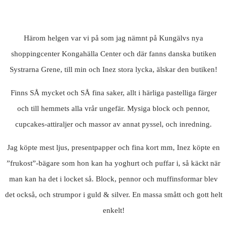
Härom helgen var vi på som jag nämnt på Kungälvs nya
shoppingcenter Kongahälla Center och där fanns danska butiken
Systrarna Grene, till min och Inez stora lycka, älskar den butiken!
Finns SÅ mycket och SÅ fina saker, allt i härliga pastelliga färger
och till hemmets alla vrår ungefär. Mysiga block och pennor,
cupcakes-attiraljer och massor av annat pyssel, och inredning.
Jag köpte mest ljus, presentpapper och fina kort mm, Inez köpte en
”frukost”-bägare som hon kan ha yoghurt och puffar i, så käckt när
man kan ha det i locket så. Block, pennor och muffinsformar blev
det också, och strumpor i guld & silver. En massa smått och gott helt
enkelt!