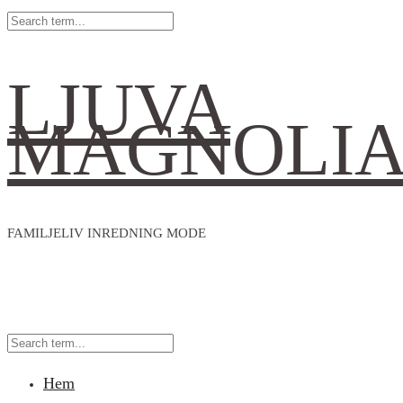
LJUVA
MAGNOLI
FAMILJELIV INREDNING MODE
Hem