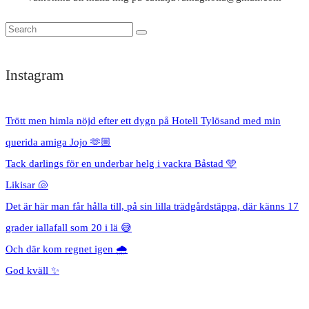
Instagram
Trött men himla nöjd efter ett dygn på Hotell Tylösand med min
querida amiga Jojo 🫶🏼
Tack darlings för en underbar helg i vackra Båstad 🩵
Likisar 🐚
Det är här man får hålla till, på sin lilla trädgårdstäppa, där känns 17
grader iallafall som 20 i lä 😅
Och där kom regnet igen 🌧️
God kväll ✨