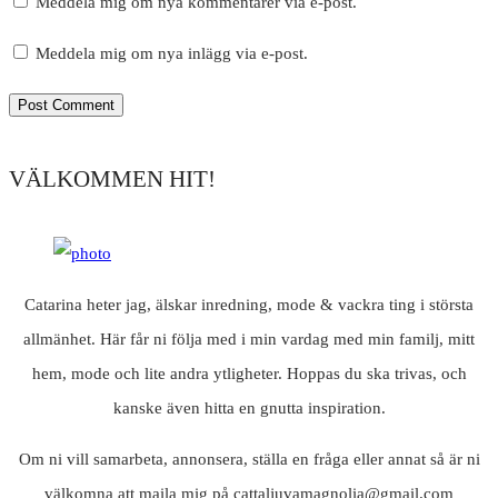
Meddela mig om nya kommentarer via e-post.
Meddela mig om nya inlägg via e-post.
VÄLKOMMEN HIT!
Catarina heter jag, älskar inredning, mode & vackra ting i största
allmänhet. Här får ni följa med i min vardag med min familj, mitt
hem, mode och lite andra ytligheter. Hoppas du ska trivas, och
kanske även hitta en gnutta inspiration.
Om ni vill samarbeta, annonsera, ställa en fråga eller annat så är ni
välkomna att maila mig på cattaljuvamagnolia@gmail.com