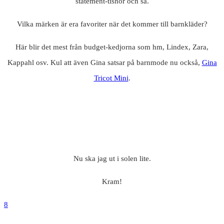
statement-tishor och så.
Vilka märken är era favoriter när det kommer till barnkläder?
Här blir det mest från budget-kedjorna som hm, Lindex, Zara,
Kappahl osv. Kul att även Gina satsar på barnmode nu också,
Gina
Tricot Mini
.
Nu ska jag ut i solen lite.
Kram!
8