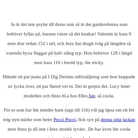
Ja är det inte prylar till deras rum så är det garderoberna som
behöver fyllas på, barnen växer så det knakar! Valentin är bara 9
men drar redan 152 i strl, och Inez har dragit iväg på längden så
varenda byxa flaggar på halv stång typ. Hon behöver 128 i längd
men bara 116 i bredd typ, lite tricky.
Hittade ett par jeans på I Dig Denims utförsäljning som hon hoppade
av lycka över, ett par flared vet ni. Det är grejen det. Lucy heter
modellen och finns bl.a hos Ellos
här
, så coola.
För er som har lite mindre barn (upp till 116) vill jag tipsa om ett för
mig nytt märke som heter
Pocci Pocci,
fick syn på
denna söta jackan
men finns ju då inte i Inez storlek tyvärr.. De har även lite coola