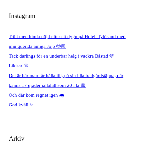
Instagram
Trött men himla nöjd efter ett dygn på Hotell Tylösand med
min querida amiga Jojo 🫶🏼
Tack darlings för en underbar helg i vackra Båstad 🩵
Likisar 🐚
Det är här man får hålla till, på sin lilla trädgårdstäppa, där
känns 17 grader iallafall som 20 i lä 😅
Och där kom regnet igen 🌧️
God kväll ✨
Arkiv