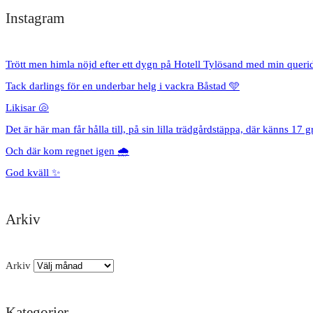
Instagram
Trött men himla nöjd efter ett dygn på Hotell Tylösand med min queri
Tack darlings för en underbar helg i vackra Båstad 🩵
Likisar 🐚
Det är här man får hålla till, på sin lilla trädgårdstäppa, där känns 17 g
Och där kom regnet igen 🌧️
God kväll ✨
Arkiv
Arkiv
Kategorier