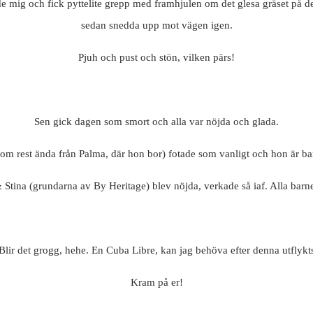
rörde mig och fick pyttelite grepp med framhjulen om det glesa gräset på d
sedan snedda upp mot vägen igen.
Pjuh och pust och stön, vilken pärs!
Sen gick dagen som smort och alla var nöjda och glada.
om rest ända från Palma, där hon bor) fotade som vanligt och hon är ba
Stina (grundarna av By Heritage) blev nöjda, verkade så iaf. Alla barne
Blir det grogg, hehe. En Cuba Libre, kan jag behöva efter denna utflykt
Kram på er!