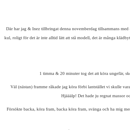
Där har jag & Inez tillbringat denna novemberdag tillsammans med e
kul, roligt för det är inte alltid lätt att stå modell, det är många klä
1 timma & 20 minuter tog det att köra ungefär, ske
Väl (nästan) framme råkade jag köra förbi lantstället vi skulle vara
Hjääälp! Det hade ju regnat massor och
Försökte backa, köra fram, backa köra fram, svänga och ha mig men