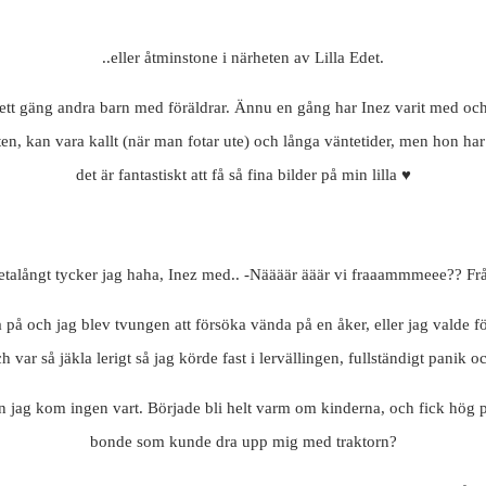
..eller åtminstone i närheten av Lilla Edet.
tt gäng andra barn med föräldrar. Ännu en gång har Inez varit med och 
dbyten, kan vara kallt (när man fotar ute) och långa väntetider, men hon h
det är fantastiskt att få så fina bilder på min lilla ♥
talångt tycker jag haha, Inez med.. -Näääär ääär vi fraaammmeee?? Fråga
 på och jag blev tvungen att försöka vända på en åker, eller jag valde fö
 var så jäkla lerigt så jag körde fast i lervällingen, fullständigt panik
 jag kom ingen vart. Började bli helt varm om kinderna, och fick hög p
bonde som kunde dra upp mig med traktorn?