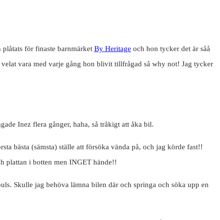
plåtats för finaste barnmärket
By Heritage
och hon tycker det är såå
ar velat vara med varje gång hon blivit tillfrågad så why not! Jag tycker
de Inez flera gånger, haha, så tråkigt att åka bil.
rsta bästa (sämsta) ställe att försöka vända på, och jag körde fast!!
 och plattan i botten men INGET hände!!
uls. Skulle jag behöva lämna bilen där och springa och söka upp en