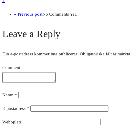
7
« Previous post
No Comments Yet.
Leave a Reply
Din e-postadress kommer inte publiceras.
Obligatoriska fält är märkta
Comment
Namn
*
E-postadress
*
Webbplats