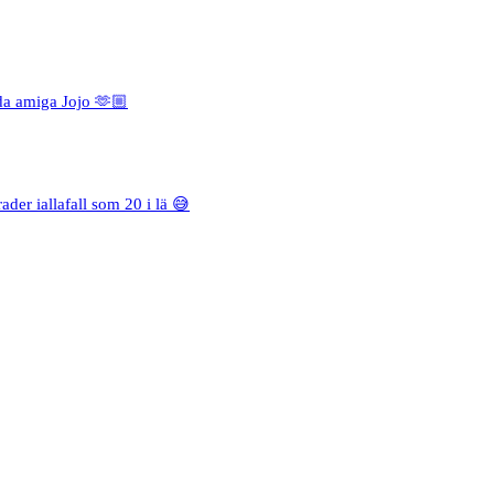
da amiga Jojo 🫶🏼
rader iallafall som 20 i lä 😅