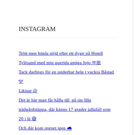
INSTAGRAM
Trött men himla nöjd efter ett dygn på Hotell
Tylösand med min querida amiga Jojo 🫶🏼
Tack darlings för en underbar helg i vackra Båstad
🩵
Likisar 🐚
Det är här man får hålla till, på sin lilla
trädgårdstäppa, där känns 17 grader iallafall som
20 i lä 😅
Och där kom regnet igen 🌧️