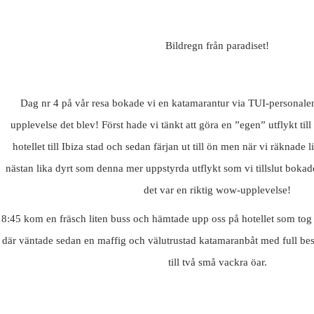
Bildregn från paradiset!
Dag nr 4 på vår resa bokade vi en katamarantur via TUI-personalen
upplevelse det blev! Först hade vi tänkt att göra en ”egen” utflykt til
hotellet till Ibiza stad och sedan färjan ut till ön men när vi räknade li
nästan lika dyrt som denna mer uppstyrda utflykt som vi tillslut bokade
det var en riktig wow-upplevelse!
8:45 kom en fräsch liten buss och hämtade upp oss på hotellet som tog o
där väntade sedan en maffig och välutrustad katamaranbåt med full besä
till två små vackra öar.