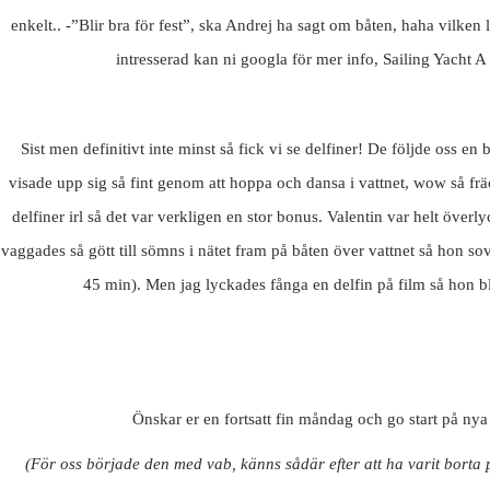
enkelt.. -”Blir bra för fest”, ska Andrej ha sagt om båten, haha vilken 
intresserad kan ni googla för mer info, Sailing Yacht A 
Sist men definitivt inte minst så fick vi se delfiner! De följde oss en
visade upp sig så fint genom att hoppa och dansa i vattnet, wow så fräck
delfiner irl så det var verkligen en stor bonus. Valentin var helt överly
vaggades så gött till sömns i nätet fram på båten över vattnet så hon sov
45 min). Men jag lyckades fånga en delfin på film så hon b
Önskar er en fortsatt fin måndag och go start på ny
(För oss började den med vab, känns sådär efter att ha varit borta p