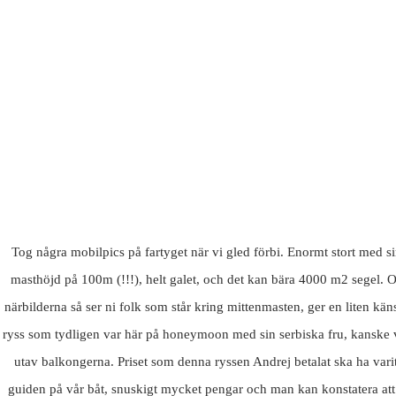
Tog några mobilpics på fartyget när vi gled förbi. Enormt stort med 
masthöjd på 100m (!!!), helt galet, och det kan bära 4000 m2 segel. 
närbilderna så ser ni folk som står kring mittenmasten, ger en liten kän
ryss som tydligen var här på honeymoon med sin serbiska fru, kanske 
utav balkongerna. Priset som denna ryssen Andrej betalat ska ha varit
guiden på vår båt, snuskigt mycket pengar och man kan konstatera att 