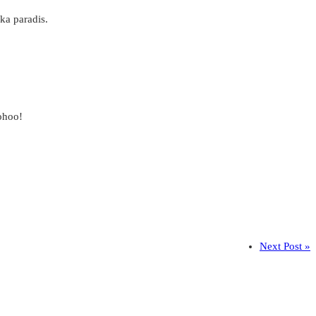
ska paradis.
johoo!
Next Post »