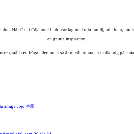
mänhet. Här får ni följa med i min vardag med min familj, mitt hem, mode
en gnutta inspiration.
nsera, ställa en fråga eller annat så är ni välkomna att maila mig på c
da amiga Jojo 🫶🏼
rader iallafall som 20 i lä 😅