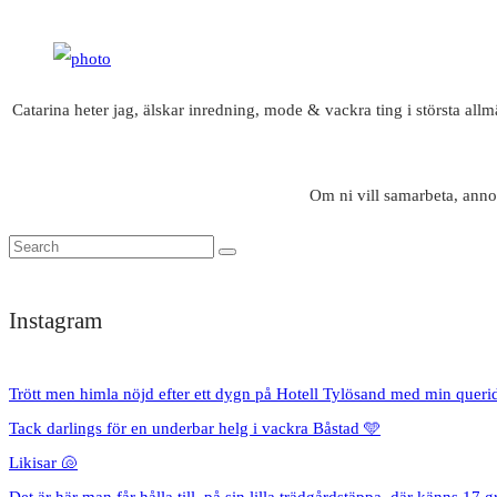
Catarina heter jag, älskar inredning, mode & vackra ting i största all
Om ni vill samarbeta, anno
Instagram
Trött men himla nöjd efter ett dygn på Hotell Tylösand med min queri
Tack darlings för en underbar helg i vackra Båstad 🩵
Likisar 🐚
Det är här man får hålla till, på sin lilla trädgårdstäppa, där känns 17 g