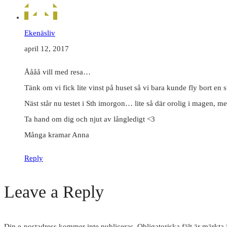
Ekenäsliv
april 12, 2017
Åååå vill med resa…
Tänk om vi fick lite vinst på huset så vi bara kunde fly bort e
Näst står nu testet i Sth imorgon… lite så där orolig i magen, m
Ta hand om dig och njut av långledigt <3
Många kramar Anna
Reply
Leave a Reply
Din e-postadress kommer inte publiceras.
Obligatoriska fält är märkta