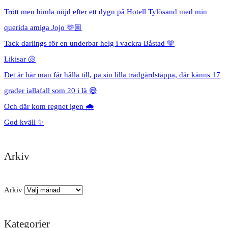
Trött men himla nöjd efter ett dygn på Hotell Tylösand med min
querida amiga Jojo 🫶🏼
Tack darlings för en underbar helg i vackra Båstad 🩵
Likisar 🐚
Det är här man får hålla till, på sin lilla trädgårdstäppa, där känns 17
grader iallafall som 20 i lä 😅
Och där kom regnet igen 🌧️
God kväll ✨
Arkiv
Arkiv
Kategorier