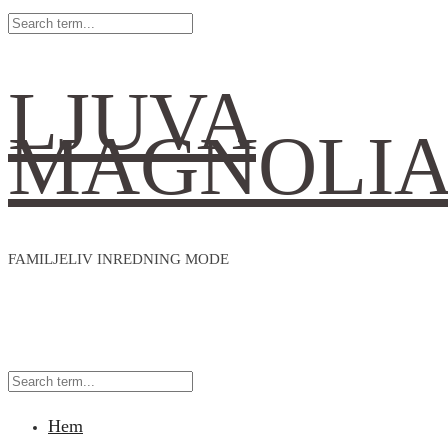
LJUVA
MAGNOLI
FAMILJELIV INREDNING MODE
Hem