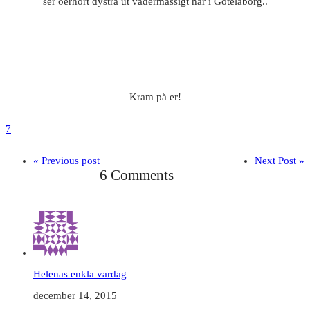
ser oerhört dystra ut vädermässigt här i Götelaborg..
Kram på er!
7
« Previous post
Next Post »
6 Comments
Helenas enkla vardag
december 14, 2015