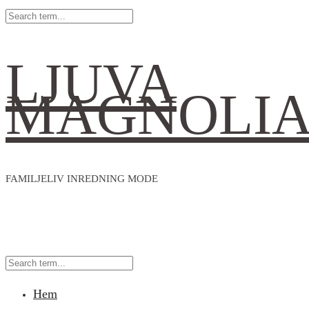
LJUVA
MAGNOLI
FAMILJELIV INREDNING MODE
Hem