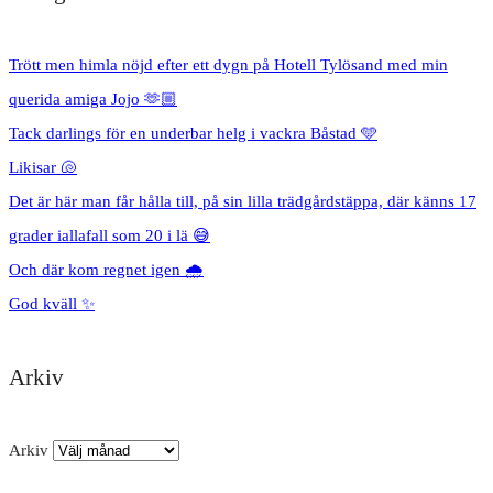
Trött men himla nöjd efter ett dygn på Hotell Tylösand med min
querida amiga Jojo 🫶🏼
Tack darlings för en underbar helg i vackra Båstad 🩵
Likisar 🐚
Det är här man får hålla till, på sin lilla trädgårdstäppa, där känns 17
grader iallafall som 20 i lä 😅
Och där kom regnet igen 🌧️
God kväll ✨
Arkiv
Arkiv