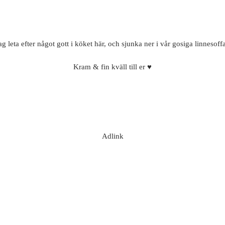
g leta efter något gott i köket här, och sjunka ner i vår gosiga linnesoff
Kram & fin kväll till er ♥
Adlink