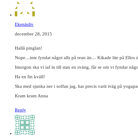
Ekenäsliv
december 28, 2015
Hallå pinglan!
Nope…inte fyndat något alls på rean än… Kikade lite på Ellos då d
Imorgon ska vi iaf in till stan en sväng, får se om vi fyndar någo
Ha en fin kväll!
Ska med sjunka ner i soffan jag, har precis varit iväg på yogapa
Kram kram Anna
Reply