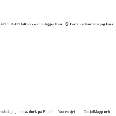
så ÄNTLIGEN fått snö – som ligger kvar! 😉 Förra veckan ville jag bara
ndade jag också, dock på Blocket ifrån en tjej som fått julklapp och