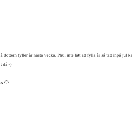
ottern fyller år nästa vecka. Phu, inte lätt att fylla år så tätt inpå jul
t då;-)
ss 🙂