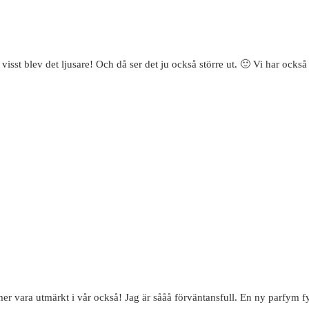
isst blev det ljusare! Och då ser det ju också större ut. 🙂 Vi har ock
 vara utmärkt i vår också! Jag är sååå förväntansfull. En ny parfym fy