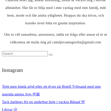
allmänhet. Här får ni följa med i min vardag med min familj, mitt
hem, mode och lite andra ytligheter. Hoppas du ska trivas, och
kanske även hitta en gnutta inspiration.
Om ni vill samarbeta, annonsera, ställa en fråga eller annat så är ni
välkomna att maila mig på cattaljuvamagnolia@gmail.com
Instagram
Trött men himla nöjd efter ett dygn på Hotell Tylösand med min
querida amiga Jojo 🫶🏼
Tack darlings för en underbar helg i vackra Båstad 🩵
Likisar 🐚