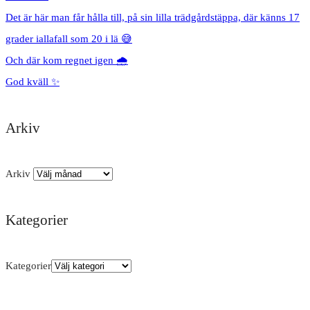
Det är här man får hålla till, på sin lilla trädgårdstäppa, där känns 17
grader iallafall som 20 i lä 😅
Och där kom regnet igen 🌧️
God kväll ✨
Arkiv
Arkiv
Kategorier
Kategorier