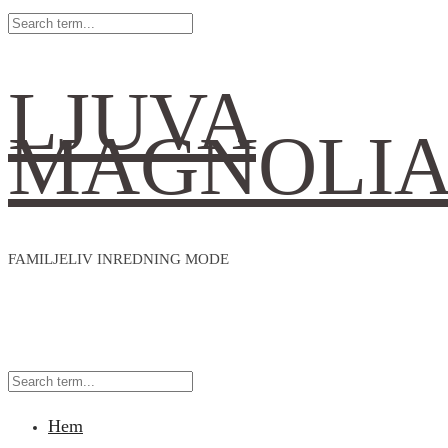
LJUVA
MAGNOLI
FAMILJELIV INREDNING MODE
Hem