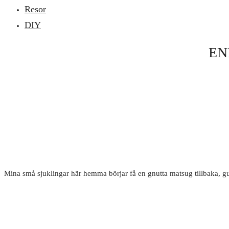
Resor
DIY
EN
Mina små sjuklingar här hemma börjar få en gnutta matsug tillbaka, gud