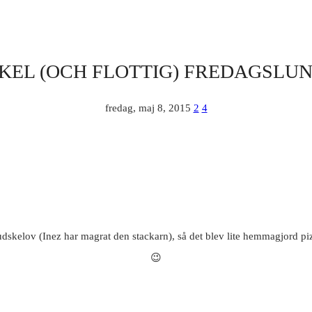
KEL (OCH FLOTTIG) FREDAGSLU
fredag, maj 8, 2015
2
4
skelov (Inez har magrat den stackarn), så det blev lite hemmagjord pizz
😉