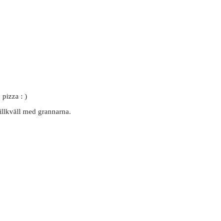
 pizza : )
rillkväll med grannarna.