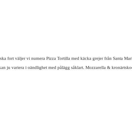
 ska fort väljer vi numera Pizza Tortilla med käcka grejer från Santa Maria
n kan ju variera i oändlighet med pålägg såklart. Mozzarella & kronärtsko