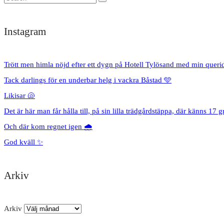
Instagram
Trött men himla nöjd efter ett dygn på Hotell Tylösand med min queri
Tack darlings för en underbar helg i vackra Båstad 🩵
Likisar 🐚
Det är här man får hålla till, på sin lilla trädgårdstäppa, där känns 17 g
Och där kom regnet igen 🌧️
God kväll ✨
Arkiv
Arkiv