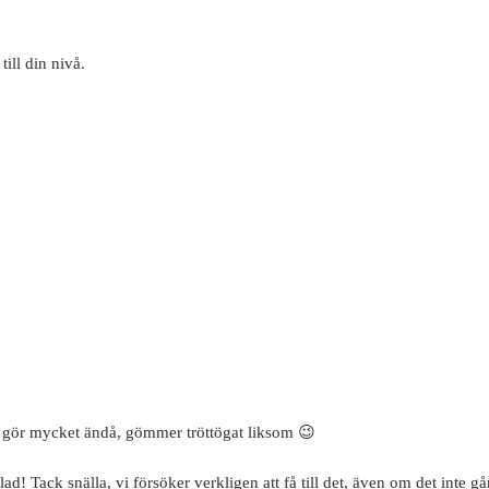
ill din nivå.
om gör mycket ändå, gömmer tröttögat liksom 😉
 Tack snälla, vi försöker verkligen att få till det, även om det inte går