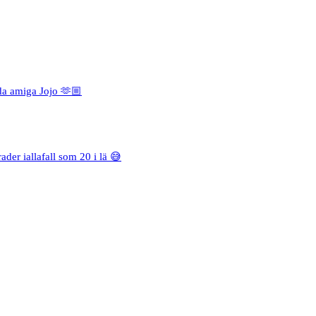
da amiga Jojo 🫶🏼
rader iallafall som 20 i lä 😅