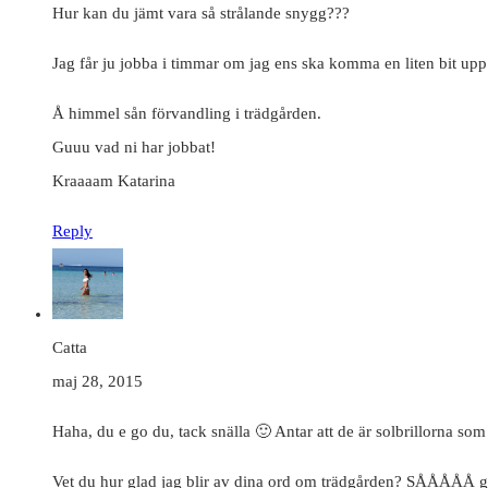
Hur kan du jämt vara så strålande snygg???
Jag får ju jobba i timmar om jag ens ska komma en liten bit upp t
Å himmel sån förvandling i trädgården.
Guuu vad ni har jobbat!
Kraaaam Katarina
Reply
Catta
maj 28, 2015
Haha, du e go du, tack snälla 🙂 Antar att de är solbrillorna s
Vet du hur glad jag blir av dina ord om trädgården? SÅÅÅÅÅ glad!