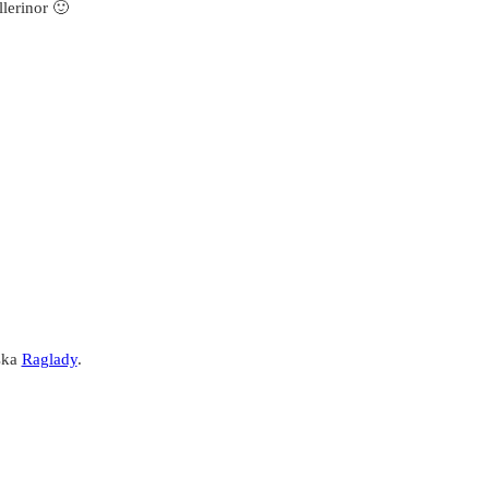
lerinor 🙂
ska
Raglady
.