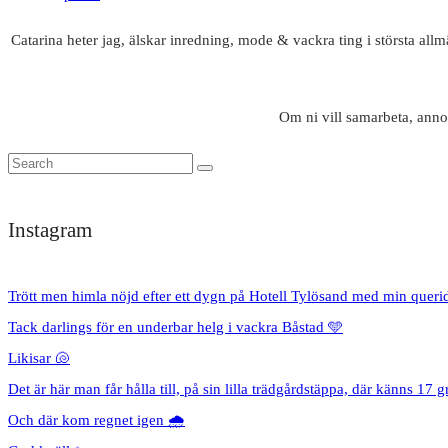
Catarina heter jag, älskar inredning, mode & vackra ting i största all
Om ni vill samarbeta, anno
Instagram
Trött men himla nöjd efter ett dygn på Hotell Tylösand med min queri
Tack darlings för en underbar helg i vackra Båstad 🩵
Likisar 🐚
Det är här man får hålla till, på sin lilla trädgårdstäppa, där känns 17 g
Och där kom regnet igen 🌧️