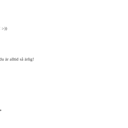
:-))
 är alltid så ärlig!
*