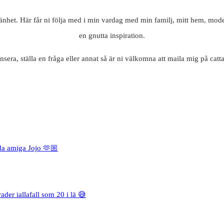
mänhet. Här får ni följa med i min vardag med min familj, mitt hem, mode
en gnutta inspiration.
nsera, ställa en fråga eller annat så är ni välkomna att maila mig på c
da amiga Jojo 🫶🏼
rader iallafall som 20 i lä 😅