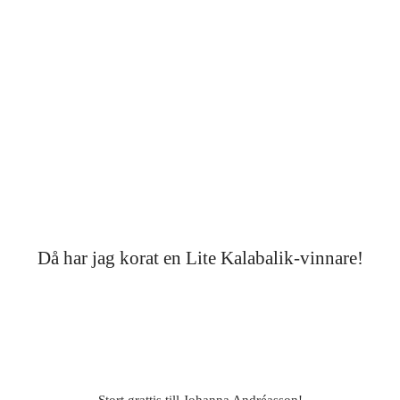
Då har jag korat en Lite Kalabalik-vinnare!
Stort grattis till Johanna Andréasson!