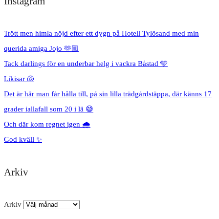
Instagram
Trött men himla nöjd efter ett dygn på Hotell Tylösand med min
querida amiga Jojo 🫶🏼
Tack darlings för en underbar helg i vackra Båstad 🩵
Likisar 🐚
Det är här man får hålla till, på sin lilla trädgårdstäppa, där känns 17
grader iallafall som 20 i lä 😅
Och där kom regnet igen 🌧️
God kväll ✨
Arkiv
Arkiv