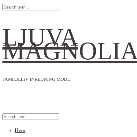
LJUVA
MAGNOLI
FAMILJELIV INREDNING MODE
Hem