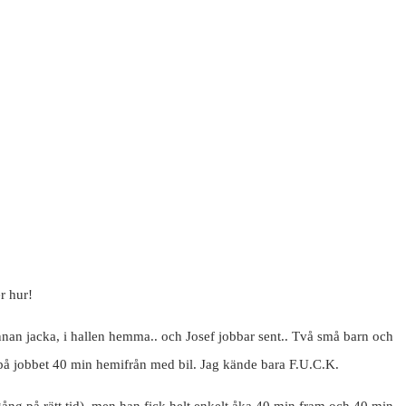
er hur!
nnan jacka, i hallen hemma.. och Josef jobbar sent.. Två små barn och
o på jobbet 40 min hemifrån med bil. Jag kände bara F.U.C.K.
gång på rätt tid), men han fick helt enkelt åka 40 min fram och 40 min