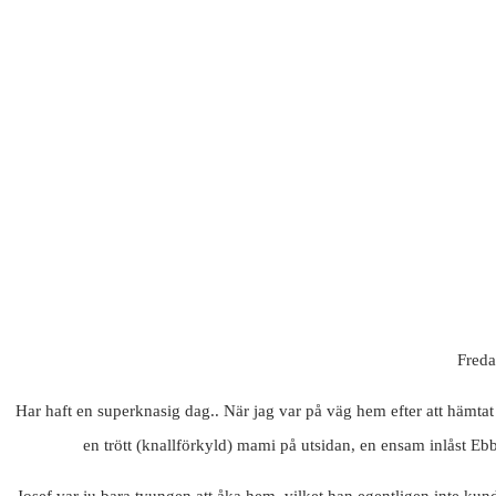
Fredag
Har haft en superknasig dag.. När jag var på väg hem efter att hämta
en trött (knallförkyld) mami på utsidan, en ensam inlåst Eb
Josef var ju bara tvungen att åka hem, vilket han egentligen inte kun