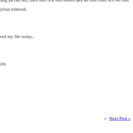
fsat irriterad..
ed my life today..
ött.
Next Post »