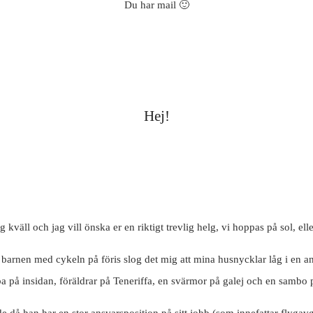
Du har mail 🙂
Hej!
 kväll och jag vill önska er en riktigt trevlig helg, vi hoppas på sol, ell
t barnen med cykeln på föris slog det mig att mina husnycklar låg i en a
ba på insidan, föräldrar på Teneriffa, en svärmor på galej och en samb
de då han har en stor ansvarsposition på sitt jobb (som innefattar flygav