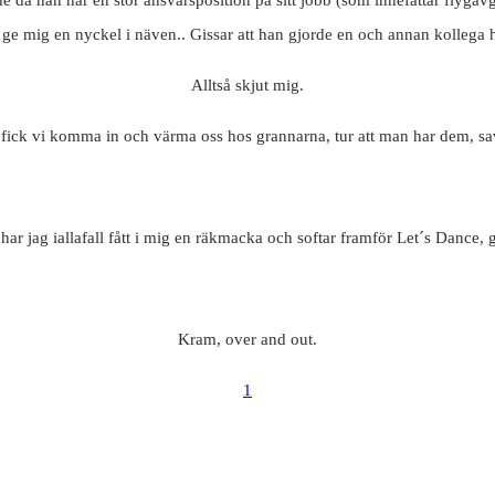
tt ge mig en nyckel i näven.. Gissar att han gjorde en och annan kollega hy
Alltså skjut mig.
fick vi komma in och värma oss hos grannarna, tur att man har dem, sav
har jag iallafall fått i mig en räkmacka och softar framför Let´s Dance, g
Kram, over and out.
1