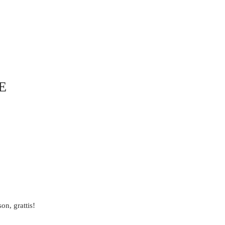
E
on, grattis!