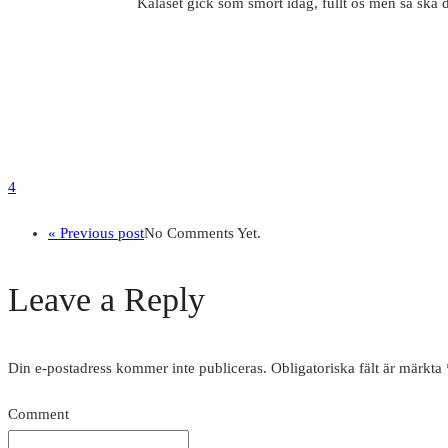
Kalaset gick som smort idag, fullt ös men så ska 
4
« Previous post
No Comments Yet.
Leave a Reply
Din e-postadress kommer inte publiceras.
Obligatoriska fält är märkta
Comment