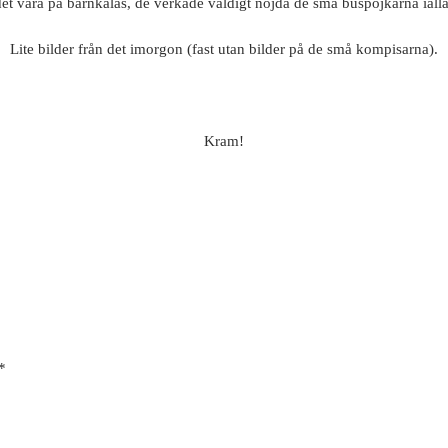
det vara på barnkalas, de verkade väldigt nöjda de små buspojkarna ialla
Lite bilder från det imorgon (fast utan bilder på de små kompisarna).
Kram!
*