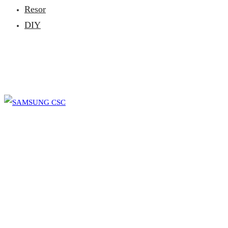
Resor
DIY