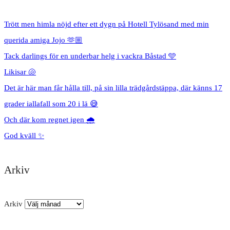
Trött men himla nöjd efter ett dygn på Hotell Tylösand med min
querida amiga Jojo 🫶🏼
Tack darlings för en underbar helg i vackra Båstad 🩵
Likisar 🐚
Det är här man får hålla till, på sin lilla trädgårdstäppa, där känns 17
grader iallafall som 20 i lä 😅
Och där kom regnet igen 🌧️
God kväll ✨
Arkiv
Arkiv