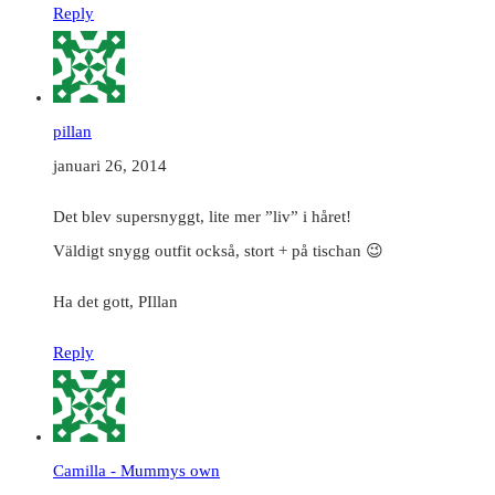
Reply
pillan
januari 26, 2014
Det blev supersnyggt, lite mer ”liv” i håret!
Väldigt snygg outfit också, stort + på tischan 😉
Ha det gott, PIllan
Reply
Camilla - Mummys own