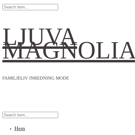
LJUVA
MAGNOLI
FAMILJELIV INREDNING MODE
Hem