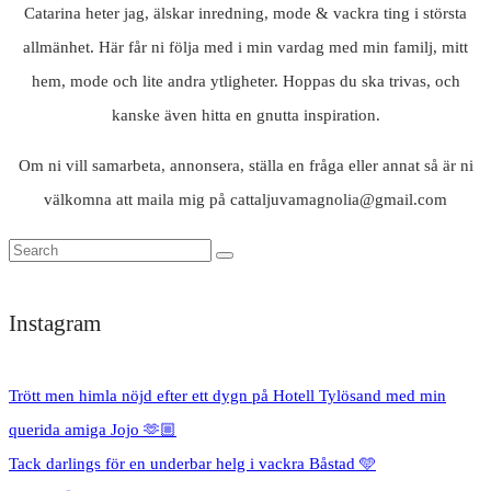
Catarina heter jag, älskar inredning, mode & vackra ting i största
allmänhet. Här får ni följa med i min vardag med min familj, mitt
hem, mode och lite andra ytligheter. Hoppas du ska trivas, och
kanske även hitta en gnutta inspiration.
Om ni vill samarbeta, annonsera, ställa en fråga eller annat så är ni
välkomna att maila mig på cattaljuvamagnolia@gmail.com
Instagram
Trött men himla nöjd efter ett dygn på Hotell Tylösand med min
querida amiga Jojo 🫶🏼
Tack darlings för en underbar helg i vackra Båstad 🩵