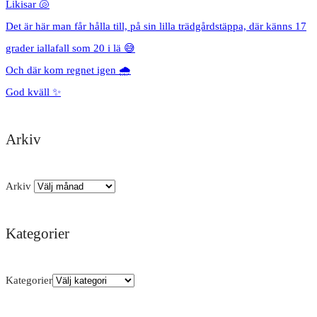
Likisar 🐚
Det är här man får hålla till, på sin lilla trädgårdstäppa, där känns 17
grader iallafall som 20 i lä 😅
Och där kom regnet igen 🌧️
God kväll ✨
Arkiv
Arkiv
Kategorier
Kategorier