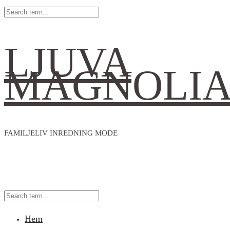
LJUVA
MAGNOLI
FAMILJELIV INREDNING MODE
Hem