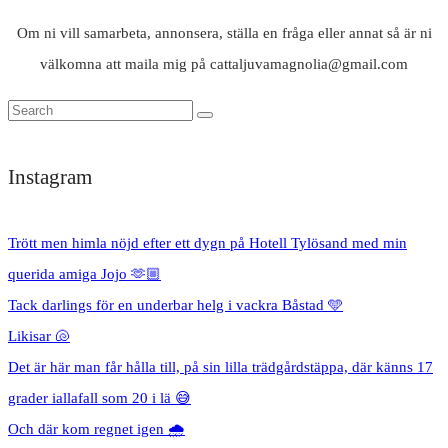
Om ni vill samarbeta, annonsera, ställa en fråga eller annat så är ni
välkomna att maila mig på cattaljuvamagnolia@gmail.com
Instagram
Trött men himla nöjd efter ett dygn på Hotell Tylösand med min
querida amiga Jojo 🫶🏼
Tack darlings för en underbar helg i vackra Båstad 🩵
Likisar 🐚
Det är här man får hålla till, på sin lilla trädgårdstäppa, där känns 17
grader iallafall som 20 i lä 😅
Och där kom regnet igen 🌧️