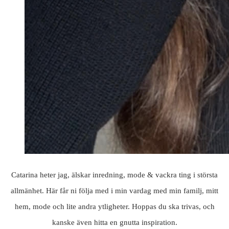
Catarina heter jag, älskar inredning, mode & vackra ting i största
allmänhet. Här får ni följa med i min vardag med min familj, mitt
hem, mode och lite andra ytligheter. Hoppas du ska trivas, och
kanske även hitta en gnutta inspiration.