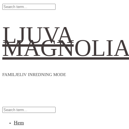
LJUVA
MAGNOLI
FAMILJELIV INREDNING MODE
Hem