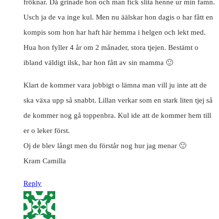
fröknar. Då grinade hon och man fick slita henne ur min famn.
Usch ja de va inge kul. Men nu äälskar hon dagis o har fått en
kompis som hon har haft här hemma i helgen och lekt med.
Hua hon fyller 4 år om 2 månader, stora tjejen. Bestämt o
ibland väldigt ilsk, har hon fått av sin mamma 🙂
Klart de kommer vara jobbigt o lämna man vill ju inte att de
ska växa upp så snabbt. Lillan verkar som en stark liten tjej så
de kommer nog gå toppenbra. Kul ide att de kommer hem till
er o leker först.
Oj de blev långt men du förstår nog hur jag menar 🙂
Kram Camilla
Reply