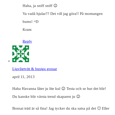
Haha, ja sniff sniff 😉
Va vadå hjular?? Det vill jag göra!! På momangen
bums! =D
Kram
Reply
Ljuvligtvitt & busiga gossar
april 11, 2013
Haha Havanna låter ju lite kul 😉 Testa och se hur det blir!
Du kanske blir värsta trend skaparen ju 😉
Bonsai träd är så fina! Jag tycker du ska satsa på det 🙂 Eller