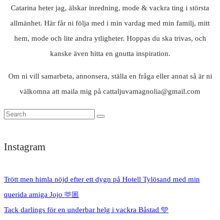
Catarina heter jag, älskar inredning, mode & vackra ting i största
allmänhet. Här får ni följa med i min vardag med min familj, mitt
hem, mode och lite andra ytligheter. Hoppas du ska trivas, och
kanske även hitta en gnutta inspiration.
Om ni vill samarbeta, annonsera, ställa en fråga eller annat så är ni
välkomna att maila mig på cattaljuvamagnolia@gmail.com
Instagram
Trött men himla nöjd efter ett dygn på Hotell Tylösand med min
querida amiga Jojo 🫶🏼
Tack darlings för en underbar helg i vackra Båstad 🩵