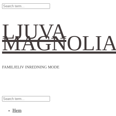
LJUVA
MAGNOLI
FAMILJELIV INREDNING MODE
Hem