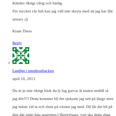
Kändes riktigt vårig och härlig.
För mycket vår luft kan jag väll inte skryta med att jag har fått
annars ;))
Kram Thess
Reply
Lantligt i smultronbacken
april 10, 2013
Du är ju inte riktigt klok du:)) Jag garvar åt tanten nedtill så
jag dör!!!! Detta kommer bli det sjukaste jag sett på länge men
jag måste väl ta och rösta på växten jag med. Då får det bli på
den där sjukt fula sparrisen;) Herrejösses, vart ska detta sluta