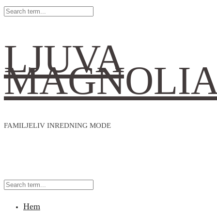
LJUVA
MAGNOLI
FAMILJELIV INREDNING MODE
Hem