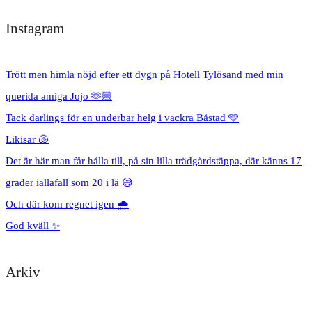
Instagram
Trött men himla nöjd efter ett dygn på Hotell Tylösand med min
querida amiga Jojo 🫶🏼
Tack darlings för en underbar helg i vackra Båstad 🩵
Likisar 🐚
Det är här man får hålla till, på sin lilla trädgårdstäppa, där känns 17
grader iallafall som 20 i lä 😅
Och där kom regnet igen 🌧️
God kväll ✨
Arkiv