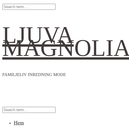
LJUVA
MAGNOLI
FAMILJELIV INREDNING MODE
Hem