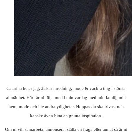
Catarina heter jag, älskar inredning, mode & vackra ting i största
allmänhet. Här får ni följa med i min vardag med min familj, mitt
hem, mode och lite andra ytligheter. Hoppas du ska trivas, och
kanske även hitta en gnutta inspiration.
Om ni vill samarbeta, annonsera, ställa en fråga eller annat så är ni