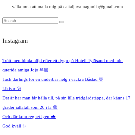
välkomna att maila mig på cattaljuvamagnolia@gmail.com
Instagram
Trött men himla nöjd efter ett dygn på Hotell Tylösand med min
querida amiga Jojo 🫶🏼
Tack darlings för en underbar helg i vackra Båstad 🩵
Likisar 🐚
Det är här man får hålla till, på sin lilla trädgårdstäppa, där känns 17
grader iallafall som 20 i lä 😅
Och där kom regnet igen 🌧️
God kväll ✨