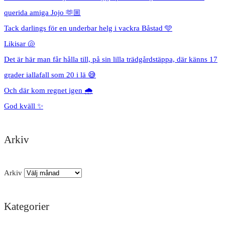
querida amiga Jojo 🫶🏼
Tack darlings för en underbar helg i vackra Båstad 🩵
Likisar 🐚
Det är här man får hålla till, på sin lilla trädgårdstäppa, där känns 17
grader iallafall som 20 i lä 😅
Och där kom regnet igen 🌧️
God kväll ✨
Arkiv
Arkiv
Kategorier