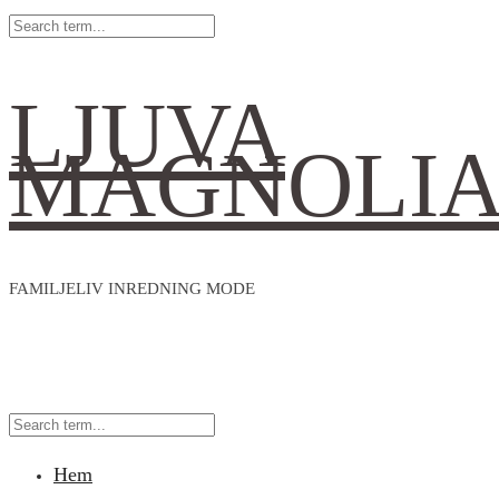
LJUVA
MAGNOLI
FAMILJELIV INREDNING MODE
Hem