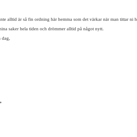
inte alltid är så fin ordning här hemma som det värkar när man tittar ni
å mina saker hela tiden och drömmer alltid på något nytt.
a dag,
*