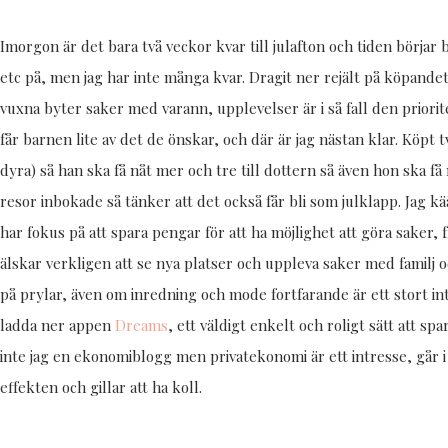
Imorgon är det bara två veckor kvar till julafton och tiden börjar b
etc på, men jag har inte många kvar. Dragit ner rejält på köpande
vuxna byter saker med varann, upplevelser är i så fall den priori
får barnen lite av det de önskar, och där är jag nästan klar. Köpt t
dyra) så han ska få nåt mer och tre till dottern så även hon ska få 
resor inbokade så tänker att det också får bli som julklapp. Jag kä
har fokus på att spara pengar för att ha möjlighet att göra saker, f
älskar verkligen att se nya platser och uppleva saker med familj 
på prylar, även om inredning och mode fortfarande är ett stort int
ladda ner appen
Dreams
, ett väldigt enkelt och roligt sätt att sp
inte jag en ekonomiblogg men privatekonomi är ett intresse, går i
effekten och gillar att ha koll.